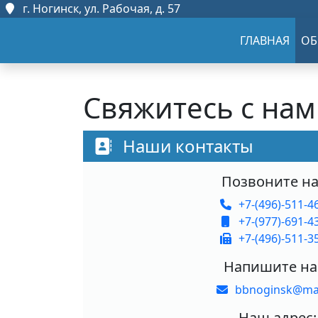
г. Ногинск, ул. Рабочая, д. 57
ГЛАВНАЯ
ОБ
Свяжитесь с на
Наши контакты
Позвоните на
+7-(496)-511-4
+7-(977)-691-4
+7-(496)-511-3
Напишите на
bbnoginsk@mai
Наш адрес: