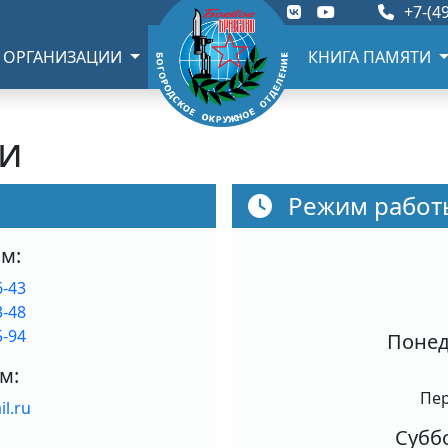
+7-(49
 ОРГАНИЗАЦИИ
КНИГА ПАМЯТИ
ми
Режим работ
м:
6-43
3-48
5-94
Понед
м:
Пер
l.ru
Суббо