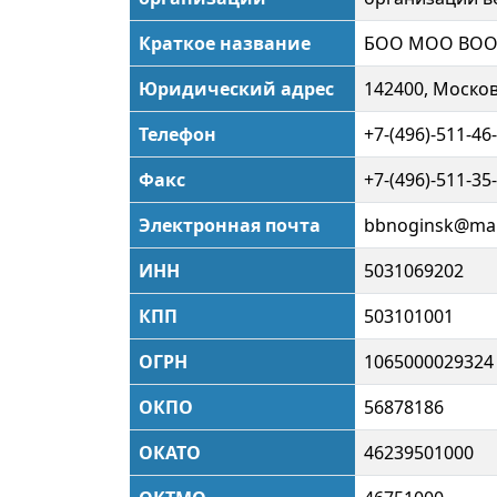
Краткое название
БОО МОО ВООВ
Юридический адрес
142400, Московс
Телефон
+7-(496)-511-46
Факс
+7-(496)-511-35
Электронная почта
bbnoginsk@mai
ИНН
5031069202
КПП
503101001
ОГРН
1065000029324
ОКПО
56878186
ОКАТО
46239501000