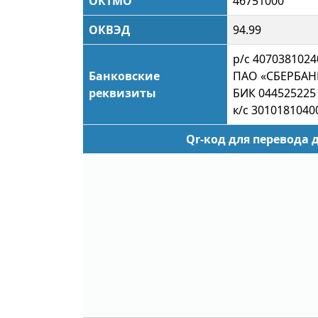
ОКТМО
46751000
ОКВЭД
94.99
р/с 407038102
Банковские
ПАО «СБЕРБАНК
реквизиты
БИК 044525225
к/с 301018104
Qr-код для перевода