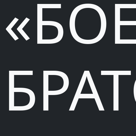
«БО
БРА