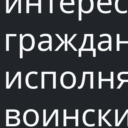
интере
граждан
исполн
воинск