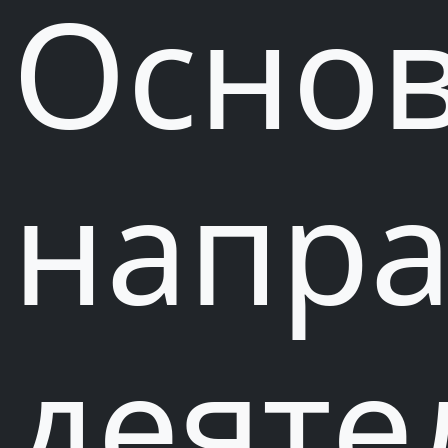
Осно
напр
деяте