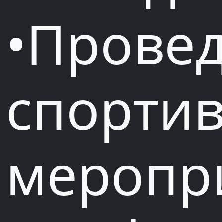
•Прове
спорти
меропр