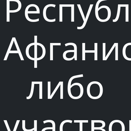
Респуб
Афганис
либо
участв