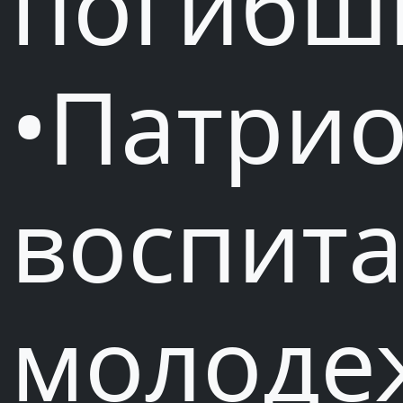
погибш
•Патрио
воспит
молоде