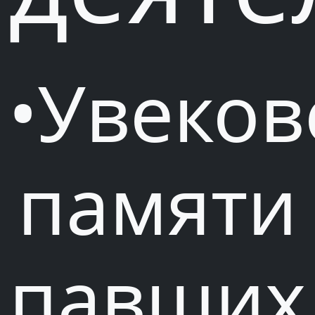
•Увеко
памяти
павших