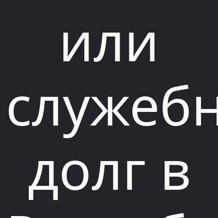
или
служеб
долг в