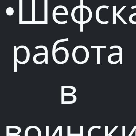
•Шефск
работа
в
воинск