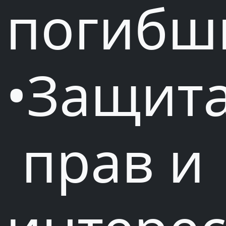
погибш
•Защит
прав и