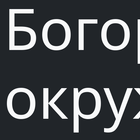
Бого
окр