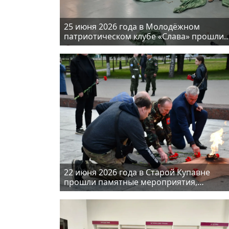
25 июня 2026 года в Молодёжном
патриотическом клубе «Слава» прошли
занятия в рамках организации досуга и
повышения мастерства
22 июня 2026 года в Старой Купавне
прошли памятные мероприятия,
посвящённые 85-й годовщине начала
Великой Отечественной войны