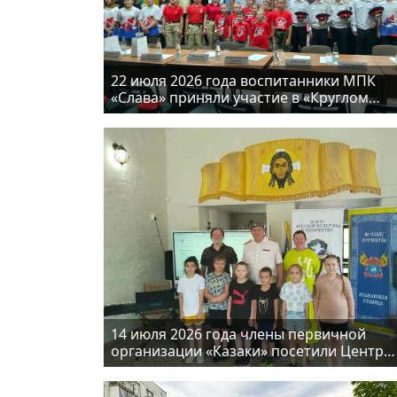
22 июля 2026 года воспитанники МПК
«Слава» приняли участие в «Круглом
столе», который состоялся в городе
Ногинске
14 июля 2026 года члены первичной
организации «Казаки» посетили Центр
русской культуры и казачества станицы
Атаманск