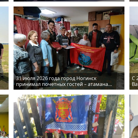
торжественно отметил свой 75-летний
па
юбилей
ВД
31 июля 2026 года город Ногинск
С 
принимал почетных гостей – атамана
Ва
ии
станицы Стахановская ЛYH и его
пр
сопровождающих