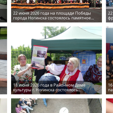
22 июня 2026 года на площади Победы
22
города Ногинска состоялось памятное
фр
мероприятие, посвящённое Дню памяти и
к 
скорби
От
18 июня 2026 года в Районном Доме
16
культуры г. Ногинска состоялось
па
мероприятие «Дружные казаки»
де