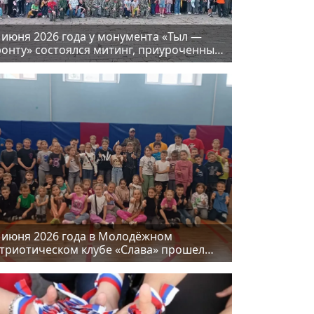
 июня 2026 года у монумента «Тыл —
онту» состоялся митинг, приуроченный
85-й годовщине начала Великой
ечественной войны
 июня 2026 года в Молодёжном
триотическом клубе «Слава» прошел
нь летних оздоровительных лагерей