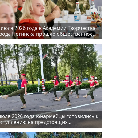
 июля 2026 года в Академии Творчества
рода Ногинска прошло общественное
суждение концепции будущего
мятника солдату
июля 2026 года юнармейцы готовились к
ступлению на предстоящих
ероссийских соревнованиях