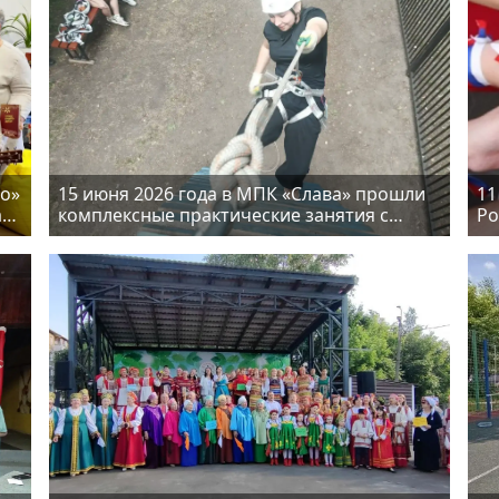
во»
15 июня 2026 года в МПК «Слава» прошли
11
а
комплексные практические занятия с
Ро
воспитанниками по теме «Школа
ра
безопасности»