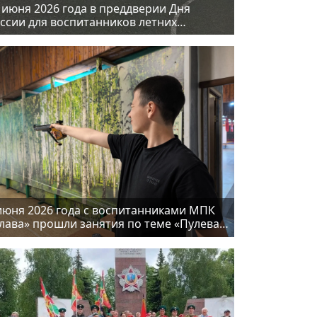
 июня 2026 года в преддверии Дня
ссии для воспитанников летних
ольных лагерей была организована
ограмма «Дружные казаки»
июня 2026 года с воспитанниками МПК
лава» прошли занятия по теме «Пулевая
рельба»