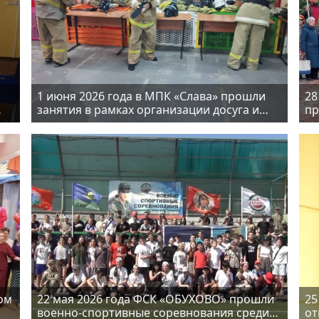
1 июня 2026 года в МПК «Слава» прошли
28
занятия в рамках организации досуга и
пр
повышения мастерства воспитанников
по
ом
22 мая 2026 года ФСК «ОБУХОВО» прошли
25
военно-спортивные соревнования среди
от