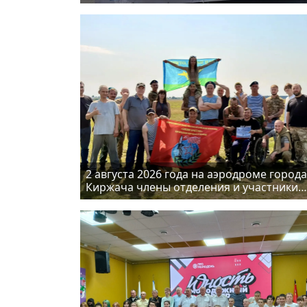
праздник, посвящённый Дню Крещения
Руси
2 августа 2026 года на аэродроме города
Киржача члены отделения и участники
СВО приняли участие в знаковом событ