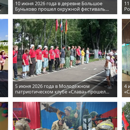
10 июня 2026 года в деревне Большое
11
Буньково прошел окружной фестиваль
Ро
«Мы – из песенной Руси»
шк
пр
5 июня 2026 года в Молодёжном
4 
патриотическом клубе «Слава» прошел
«С
день летних оздоровительных лагерей
ст