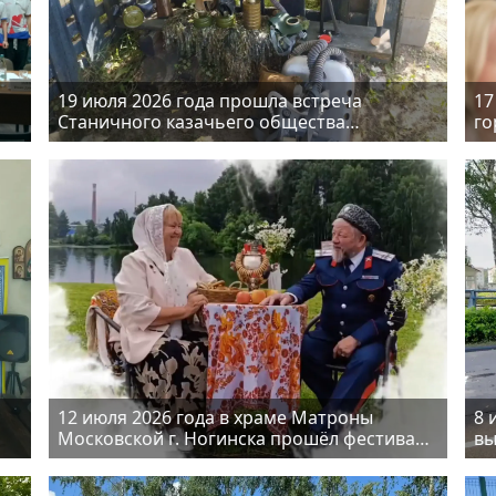
19 июля 2026 года прошла встреча
17
Станичного казачьего общества
го
Богородского округа с группой ребят из
об
Приморского края
па
12 июля 2026 года в храме Матроны
8 
Московской г. Ногинска прошёл фестиваль
вы
«Ромашка Белая»
вс