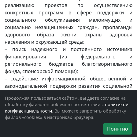
реализацию проектов по осуществлению
конкретных программ в сфере поддержки и
социального обслуживания малоимущих и
социально незащищенных граждан, пропаганды
здорового образа жизни, охраны здоровья
населения и окружающей среды;
– поиск надежного и постоянного источника
финансирования (из федерального и
регионального бюджетов, благотворительного
фонда, спонсорской помощи);
– содействие информационной, общественной и
законодательной поддержки развития социальной
направленности бизнес-проектов, связанных с
Продолжая пользоваться сайтом, вы даете согласие на
социальной поддержкой ветеранов, реабилитацией
обработку файлов «cookies» в соответствии с
политикой
инвалидов вследствие боевых действий и военной
конфиденциальности
. Вы можете запретить обработку
травмы, возвращением их к трудовой деятельности,
файлов «cookies» в настройках браузера.
обучением новой профессии, созданием новых
Понятно
моделей реабилитационных учреждений,