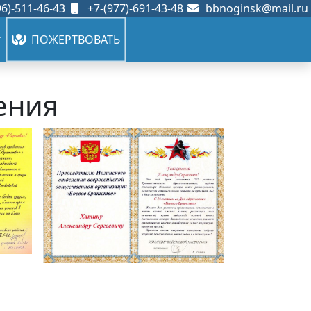
6)-511-46-43
+7-(977)-691-43-48
bbnoginsk@mail.ru
ПОЖЕРТВОВАТЬ
ения