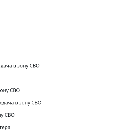
дача в зону СВО
зону СВО
едача в зону СВО
ну СВО
тера