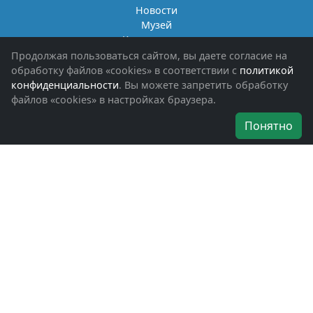
Новости
Музей
Книги памяти
Фотоальбомы
Продолжая пользоваться сайтом, вы даете согласие на
Обращения граждан
обработку файлов «cookies» в соответствии с
политикой
Помощь участникам СВО и их семьям
конфиденциальности
. Вы можете запретить обработку
файлов «cookies» в настройках браузера.
Об организации
Понятно
Руководители
Наши награды
Устав
Программа
Вступить
Свяжитесь с нами
Богородское окружное отделение
ВООВ «БОЕВОЕ БРАТСТВО»
г. Ногинск, ул. Рабочая, д. 57
+7-(496)-511-46-43
+7-(977)-691-43-48