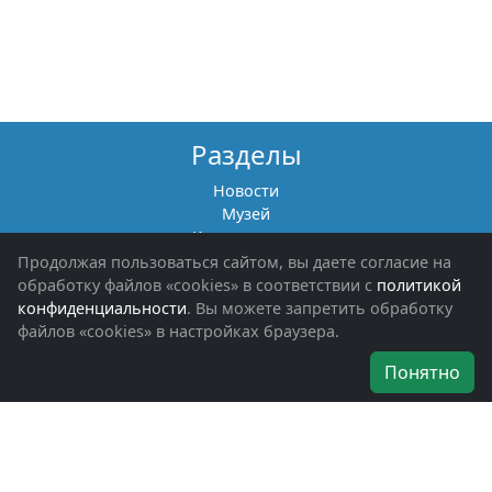
Разделы
Новости
Музей
Книги памяти
Фотоальбомы
Продолжая пользоваться сайтом, вы даете согласие на
Обращения граждан
обработку файлов «cookies» в соответствии с
политикой
Помощь участникам СВО и их семьям
конфиденциальности
. Вы можете запретить обработку
файлов «cookies» в настройках браузера.
Об организации
Понятно
Руководители
Наши награды
Устав
Программа
Вступить