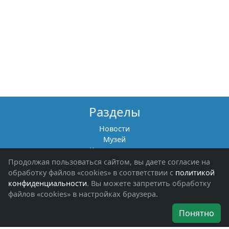
Разделы
Новости
Музей
Книги памяти
Фотоальбомы
Продолжая пользоваться сайтом, вы даете согласие на
Обращения граждан
обработку файлов «cookies» в соответствии с
политикой
Помощь участникам СВО и их семьям
конфиденциальности
. Вы можете запретить обработку
файлов «cookies» в настройках браузера.
Об организации
Понятно
Руководители