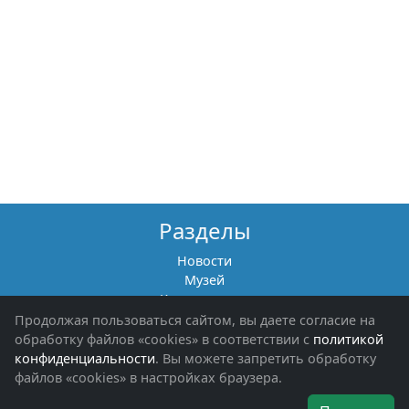
Разделы
Новости
Музей
Книги памяти
Фотоальбомы
Продолжая пользоваться сайтом, вы даете согласие на
Обращения граждан
обработку файлов «cookies» в соответствии с
политикой
Помощь участникам СВО и их семьям
конфиденциальности
. Вы можете запретить обработку
файлов «cookies» в настройках браузера.
Об организации