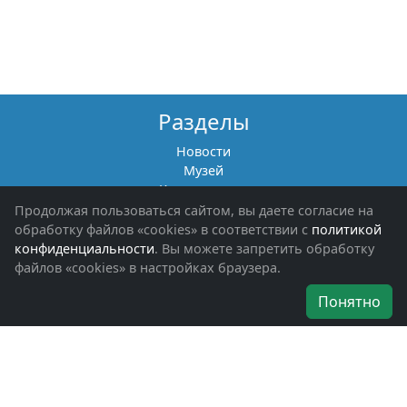
Разделы
Новости
Музей
Книги памяти
Фотоальбомы
Продолжая пользоваться сайтом, вы даете согласие на
Обращения граждан
обработку файлов «cookies» в соответствии с
политикой
Помощь участникам СВО и их семьям
конфиденциальности
. Вы можете запретить обработку
файлов «cookies» в настройках браузера.
Об организации
Понятно
Руководители
Наши награды
Устав
Программа
Вступить