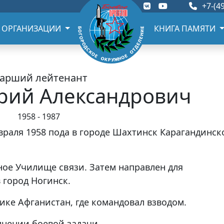
+7-(49
 ОРГАНИЗАЦИИ
КНИГА ПАМЯТИ
тарший лейтенант
рий Александрович
1958 - 1987
раля 1958 пода в городе Шахтинск Карагандинск
ное Училище связи. Затем направлен для
 город Ногинск.
лике Афганистан, где командовал взводом.
лнении боевой задачи.