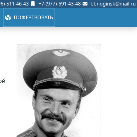
6)-511-46-43
+7-(977)-691-43-48
bbnoginsk@mail.ru
ПОЖЕРТВОВАТЬ
ой