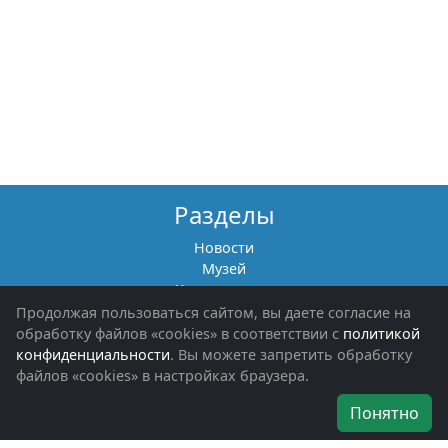
Разделы
Новости
Музей
Книги памяти
Фотоальбомы
Продолжая пользоваться сайтом, вы даете согласие на
Обращения граждан
обработку файлов «cookies» в соответствии с
политикой
Помощь участникам СВО и их семьям
конфиденциальности
. Вы можете запретить обработку
файлов «cookies» в настройках браузера.
Об организации
Понятно
Руководители
Наши награды