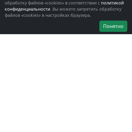
Обращения граждан
обработку файлов «cookies» в соответствии с
политикой
Помощь участникам СВО и их семьям
конфиденциальности
. Вы можете запретить обработку
файлов «cookies» в настройках браузера.
Об организации
Понятно
Руководители
Наши награды
Устав
Программа
Вступить
Свяжитесь с нами
Богородское окружное отделение
ВООВ «БОЕВОЕ БРАТСТВО»
г. Ногинск, ул. Рабочая, д. 57
+7-(496)-511-46-43
+7-(977)-691-43-48
+7-(496)-511-35-94
bbnoginsk@mail.ru