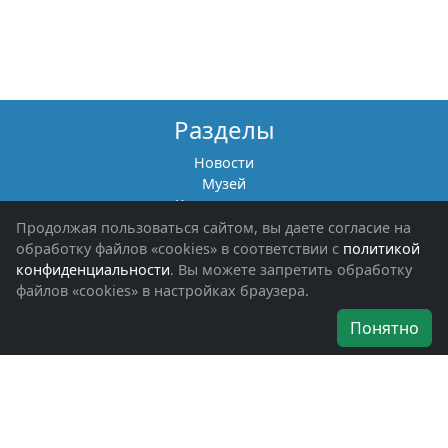
Разделы
Новости
Музей
Книги памяти
Фотоальбомы
Продолжая пользоваться сайтом, вы даете согласие на
Обращения граждан
обработку файлов «cookies» в соответствии с
политикой
Помощь участникам СВО и их семьям
конфиденциальности
. Вы можете запретить обработку
файлов «cookies» в настройках браузера.
Об организации
Понятно
Руководители
Наши награды
Устав
Программа
Вступить
Свяжитесь с нами