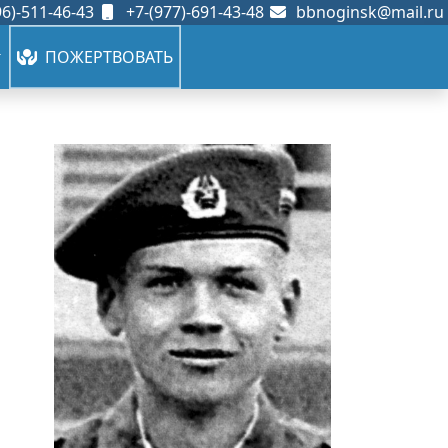
6)-511-46-43
+7-(977)-691-43-48
bbnoginsk@mail.ru
ПОЖЕРТВОВАТЬ