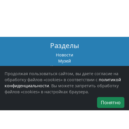
Разделы
Новости
Музей
Книги памяти
Фотоальбомы
Продолжая пользоваться сайтом, вы даете согласие на
Обращения граждан
обработку файлов «cookies» в соответствии с
политикой
Помощь участникам СВО и их семьям
конфиденциальности
. Вы можете запретить обработку
файлов «cookies» в настройках браузера.
Об организации
Понятно
Руководители
Наши награды
Устав
Программа