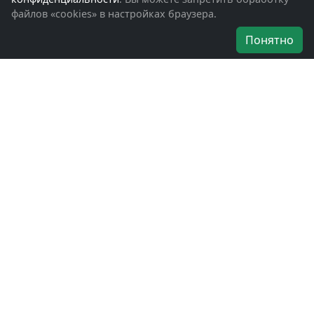
файлов «cookies» в настройках браузера.
Об организации
Понятно
Руководители
Наши награды
Устав
Программа
Вступить
Свяжитесь с нами
Богородское окружное отделение
ВООВ «БОЕВОЕ БРАТСТВО»
г. Ногинск, ул. Рабочая, д. 57
+7-(496)-511-46-43
+7-(977)-691-43-48
+7-(496)-511-35-94
bbnoginsk@mail.ru
Политика конфиденциальности
Войти в систему