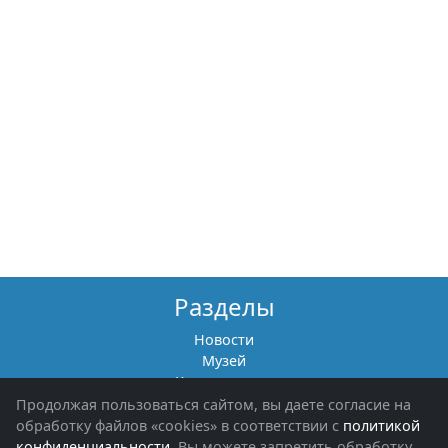
Разделы
Новости
Музей
Книги памяти
Фотоальбомы
Продолжая пользоваться сайтом, вы даете согласие на
Обращения граждан
обработку файлов «cookies» в соответствии с
политикой
Помощь участникам СВО и их семьям
конфиденциальности
. Вы можете запретить обработку