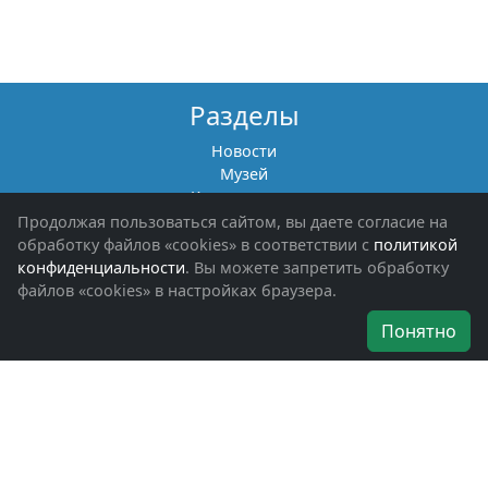
Разделы
Новости
Музей
Книги памяти
Фотоальбомы
Продолжая пользоваться сайтом, вы даете согласие на
Обращения граждан
обработку файлов «cookies» в соответствии с
политикой
Помощь участникам СВО и их семьям
конфиденциальности
. Вы можете запретить обработку
файлов «cookies» в настройках браузера.
Об организации
Понятно
Руководители
Наши награды
Устав
Программа
Вступить
Свяжитесь с нами