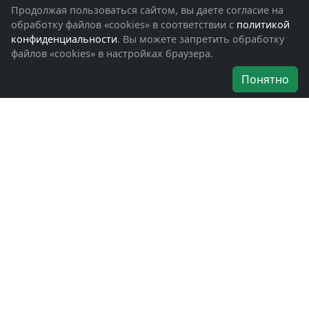
Фотоальбомы
Продолжая пользоваться сайтом, вы даете согласие на
Обращения граждан
обработку файлов «cookies» в соответствии с
политикой
Помощь участникам СВО и их семьям
конфиденциальности
. Вы можете запретить обработку
файлов «cookies» в настройках браузера.
Об организации
Понятно
Руководители
Наши награды
Устав
Программа
Вступить
Свяжитесь с нами
Богородское окружное отделение
ВООВ «БОЕВОЕ БРАТСТВО»
г. Ногинск, ул. Рабочая, д. 57
+7-(496)-511-46-43
+7-(977)-691-43-48
+7-(496)-511-35-94
bbnoginsk@mail.ru