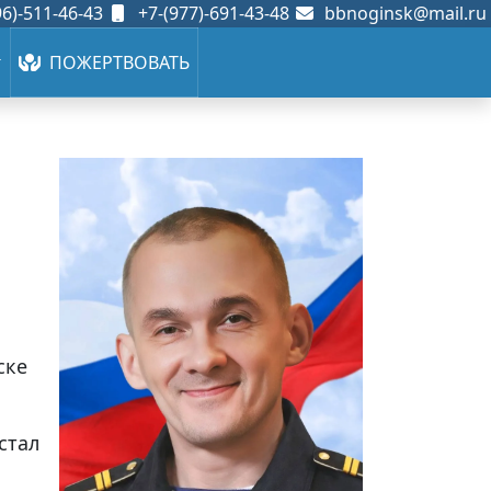
6)-511-46-43
+7-(977)-691-43-48
bbnoginsk@mail.ru
ПОЖЕРТВОВАТЬ
ске
стал