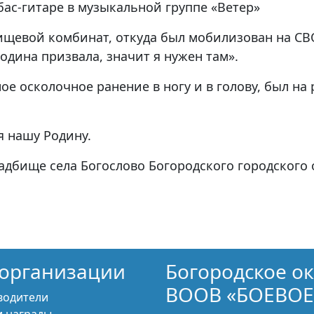
бас-гитаре в музыкальной группе «Ветер»
ищевой комбинат, откуда был мобилизован на СВ
Родина призвала, значит я нужен там».
ое осколочное ранение в ногу и в голову, был на 
я нашу Родину.
ладбище села Богослово Богородского городского 
организации
Богородское о
ВООВ «БОЕВОЕ
водители