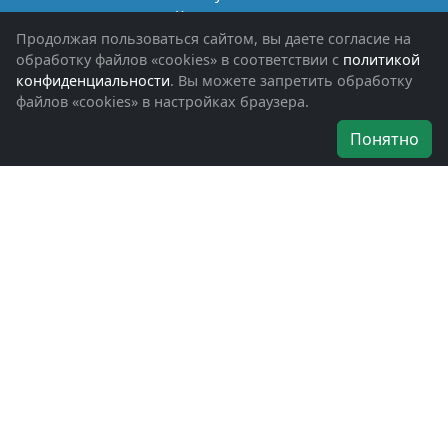
Книги памяти
Фотоальбомы
Продолжая пользоваться сайтом, вы даете согласие на
Обращения граждан
обработку файлов «cookies» в соответствии с
политикой
Помощь участникам СВО и их семьям
конфиденциальности
. Вы можете запретить обработку
файлов «cookies» в настройках браузера.
Об организации
Понятно
Руководители
Наши награды
Устав
Программа
Вступить
Свяжитесь с нами
Богородское окружное отделение
ВООВ «БОЕВОЕ БРАТСТВО»
г. Ногинск, ул. Рабочая, д. 57
+7-(496)-511-46-43
+7-(977)-691-43-48
+7-(496)-511-35-94
bbnoginsk@mail.ru