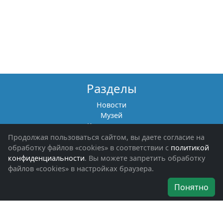
Разделы
Новости
Музей
Книги памяти
Фотоальбомы
Продолжая пользоваться сайтом, вы даете согласие на
Обращения граждан
обработку файлов «cookies» в соответствии с
политикой
Помощь участникам СВО и их семьям
конфиденциальности
. Вы можете запретить обработку
файлов «cookies» в настройках браузера.
Об организации
Понятно
Руководители
Наши награды
Устав