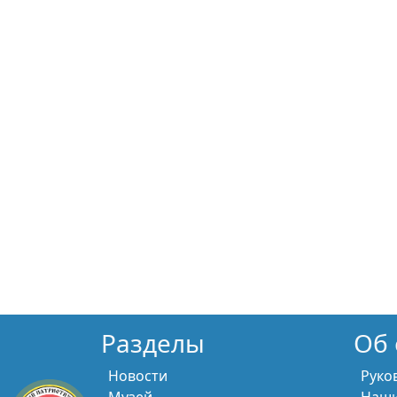
Разделы
Об 
Новости
Руко