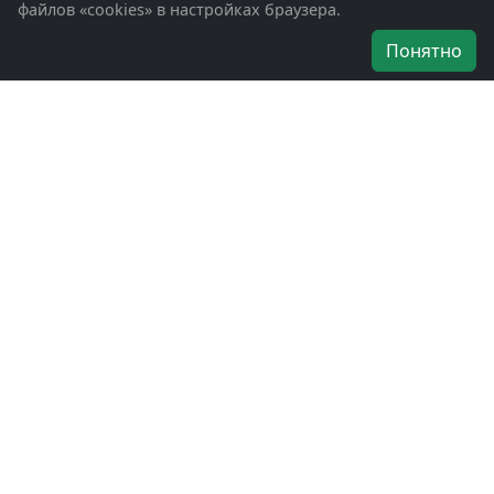
файлов «cookies» в настройках браузера.
Об организации
Понятно
Руководители
Наши награды
Устав
Программа
Вступить
Свяжитесь с нами
Богородское окружное отделение
ВООВ «БОЕВОЕ БРАТСТВО»
г. Ногинск, ул. Рабочая, д. 57
+7-(496)-511-46-43
+7-(977)-691-43-48
+7-(496)-511-35-94
bbnoginsk@mail.ru
Политика конфиденциальности
Войти в систему
БОО ВООВ «БОЕВОЕ БРАТСТВО» © 2019 - 2026