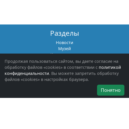
Разделы
Новости
Музей
Книги памяти
Фотоальбомы
Продолжая пользоваться сайтом, вы даете согласие на
Обращения граждан
обработку файлов «cookies» в соответствии с
политикой
Помощь участникам СВО и их семьям
конфиденциальности
. Вы можете запретить обработку
файлов «cookies» в настройках браузера.
Об организации
Понятно
Руководители
Наши награды
Устав
Программа
Вступить
Свяжитесь с нами