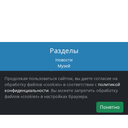
Разделы
Новости
Музей
Книги памяти
Фотоальбомы
Продолжая пользоваться сайтом, вы даете согласие на
Обращения граждан
обработку файлов «cookies» в соответствии с
политикой
Помощь участникам СВО и их семьям
конфиденциальности
. Вы можете запретить обработку
файлов «cookies» в настройках браузера.
Об организации
Понятно
Руководители
Наши награды
Устав