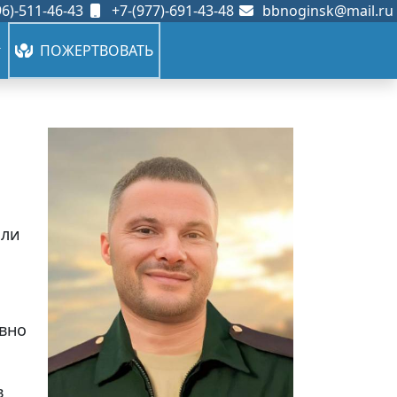
6)-511-46-43
+7-(977)-691-43-48
bbnoginsk@mail.ru
ПОЖЕРТВОВАТЬ
али
авно
в