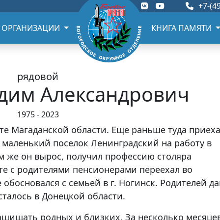
+7-(49
 ОРГАНИЗАЦИИ
КНИГА ПАМЯТИ
рядовой
дим Александрович
1975 - 2023
ате Магаданской области. Еще раньше туда приех
в маленький поселок Ленинградский на работу в
м же он вырос, получил профессию столяра
те с родителями пенсионерами переехал во
 обосновался с семьей в г. Ногинск. Родителей д
сталось в Донецкой области.
ащищать родных и близких. За несколько месяце