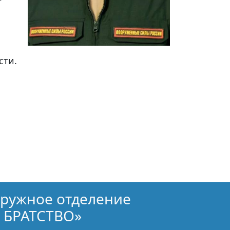
сти.
кружное отделение
 БРАТСТВО»