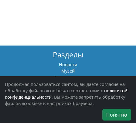
Разделы
Новости
Музей
Книги памяти
Фотоальбомы
Продолжая пользоваться сайтом, вы даете согласие на
Обращения граждан
обработку файлов «cookies» в соответствии с
политикой
Помощь участникам СВО и их семьям
конфиденциальности
. Вы можете запретить обработку
файлов «cookies» в настройках браузера.
Об организации
Понятно
Руководители
Наши награды
Устав