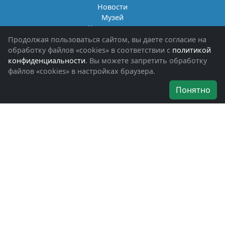
Новости
Музей
Книги памяти
Фотоальбомы
Продолжая пользоваться сайтом, вы даете согласие на
Обращения граждан
обработку файлов «cookies» в соответствии с
политикой
Помощь участникам СВО и их семьям
конфиденциальности
. Вы можете запретить обработку
файлов «cookies» в настройках браузера.
Об организации
Понятно
Руководители
Наши награды
Устав
Программа
Вступить
Свяжитесь с нами
Богородское окружное отделение
ВООВ «БОЕВОЕ БРАТСТВО»
г. Ногинск, ул. Рабочая, д. 57
+7-(496)-511-46-43
+7-(977)-691-43-48