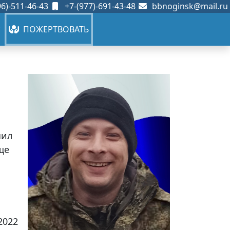
6)-511-46-43
+7-(977)-691-43-48
bbnoginsk@mail.ru
ПОЖЕРТВОВАТЬ
чил
ще
2022