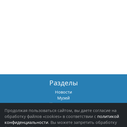
Разделы
Новости
Музей
Книги памяти
Фотоальбомы
Продолжая пользоваться сайтом, вы даете согласие на
Обращения граждан
обработку файлов «cookies» в соответствии с
политикой
Помощь участникам СВО и их семьям
конфиденциальности
. Вы можете запретить обработку