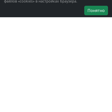
файлов «cookies» в настройках браузера.
Об организации
Понятно
Руководители
Наши награды
Устав
Программа
Вступить
Свяжитесь с нами
Богородское окружное отделение
ВООВ «БОЕВОЕ БРАТСТВО»
г. Ногинск, ул. Рабочая, д. 57
+7-(496)-511-46-43
+7-(977)-691-43-48
+7-(496)-511-35-94
bbnoginsk@mail.ru
Политика конфиденциальности
Войти в систему
БОО ВООВ «БОЕВОЕ БРАТСТВО» © 2019 - 2026