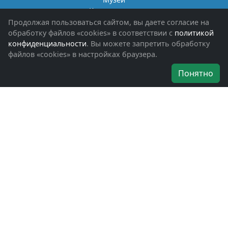
Книги памяти
Фотоальбомы
Продолжая пользоваться сайтом, вы даете согласие на
Обращения граждан
обработку файлов «cookies» в соответствии с
политикой
Помощь участникам СВО и их семьям
конфиденциальности
. Вы можете запретить обработку
файлов «cookies» в настройках браузера.
Об организации
Понятно
Руководители
Наши награды
Устав
Программа
Вступить
Свяжитесь с нами
Богородское окружное отделение
ВООВ «БОЕВОЕ БРАТСТВО»
г. Ногинск, ул. Рабочая, д. 57
+7-(496)-511-46-43
+7-(977)-691-43-48
+7-(496)-511-35-94
bbnoginsk@mail.ru