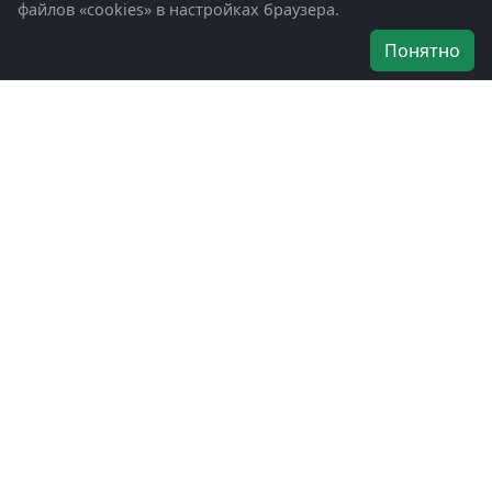
файлов «cookies» в настройках браузера.
Об организации
Понятно
Руководители
Наши награды
Устав
Программа
Вступить
Свяжитесь с нами
Богородское окружное отделение
ВООВ «БОЕВОЕ БРАТСТВО»
г. Ногинск, ул. Рабочая, д. 57
+7-(496)-511-46-43
+7-(977)-691-43-48
+7-(496)-511-35-94
bbnoginsk@mail.ru
Политика конфиденциальности
Войти в систему
БОО ВООВ «БОЕВОЕ БРАТСТВО» © 2019 - 2026