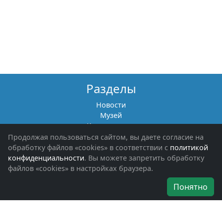
Разделы
Новости
Музей
Книги памяти
Фотоальбомы
Продолжая пользоваться сайтом, вы даете согласие на
Обращения граждан
обработку файлов «cookies» в соответствии с
политикой
Помощь участникам СВО и их семьям
конфиденциальности
. Вы можете запретить обработку
файлов «cookies» в настройках браузера.
Об организации
Понятно
Руководители
Наши награды
Устав