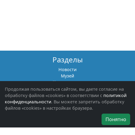
Разделы
Новости
Музей
Книги памяти
Фотоальбомы
Продолжая пользоваться сайтом, вы даете согласие на
Обращения граждан
обработку файлов «cookies» в соответствии с
политикой
Помощь участникам СВО и их семьям
конфиденциальности
. Вы можете запретить обработку
файлов «cookies» в настройках браузера.
Об организации
Понятно
Руководители
Наши награды