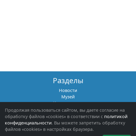
Разделы
Новости
Музей
Книги памяти
Фотоальбомы
Продолжая пользоваться сайтом, вы даете согласие на
Обращения граждан
обработку файлов «cookies» в соответствии с
политикой
Помощь участникам СВО и их семьям
конфиденциальности
. Вы можете запретить обработку
файлов «cookies» в настройках браузера.
Об организации