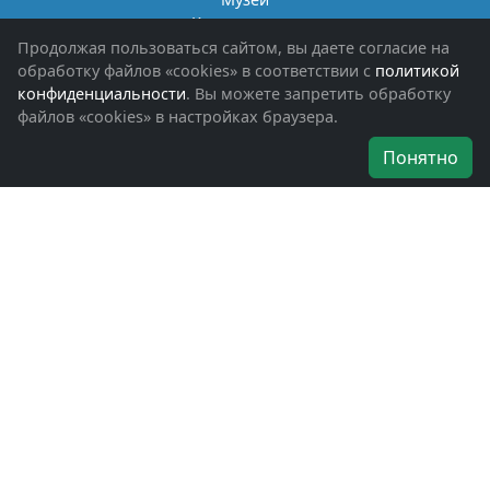
Книги памяти
Фотоальбомы
Продолжая пользоваться сайтом, вы даете согласие на
Обращения граждан
обработку файлов «cookies» в соответствии с
политикой
Помощь участникам СВО и их семьям
конфиденциальности
. Вы можете запретить обработку
файлов «cookies» в настройках браузера.
Об организации
Понятно
Руководители
Наши награды
Устав
Программа
Вступить
Свяжитесь с нами
Богородское окружное отделение
ВООВ «БОЕВОЕ БРАТСТВО»
г. Ногинск, ул. Рабочая, д. 57
+7-(496)-511-46-43
+7-(977)-691-43-48
+7-(496)-511-35-94
bbnoginsk@mail.ru