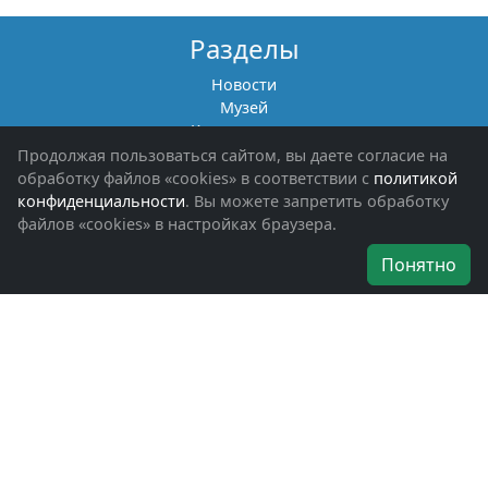
Разделы
Новости
Музей
Книги памяти
Фотоальбомы
Продолжая пользоваться сайтом, вы даете согласие на
Обращения граждан
обработку файлов «cookies» в соответствии с
политикой
Помощь участникам СВО и их семьям
конфиденциальности
. Вы можете запретить обработку
файлов «cookies» в настройках браузера.
Об организации
Понятно
Руководители
Наши награды
Устав
Программа
Вступить
Свяжитесь с нами
Богородское окружное отделение
ВООВ «БОЕВОЕ БРАТСТВО»