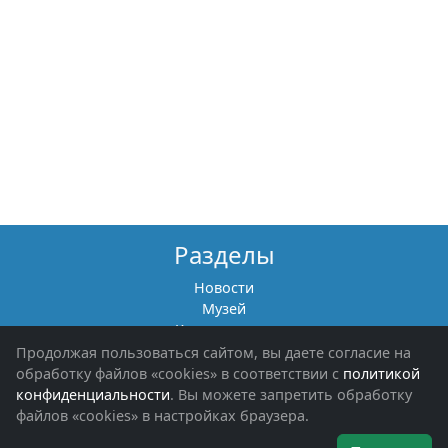
Разделы
Новости
Музей
Книги памяти
Фотоальбомы
Продолжая пользоваться сайтом, вы даете согласие на
Обращения граждан
обработку файлов «cookies» в соответствии с
политикой
Помощь участникам СВО и их семьям
конфиденциальности
. Вы можете запретить обработку
файлов «cookies» в настройках браузера.
Об организации