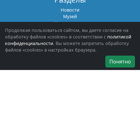
Новости
Музей
Книги памяти
Фотоальбомы
Продолжая пользоваться сайтом, вы даете согласие на
Обращения граждан
обработку файлов «cookies» в соответствии с
политикой
Помощь участникам СВО и их семьям
конфиденциальности
. Вы можете запретить обработку
файлов «cookies» в настройках браузера.
Об организации
Понятно
Руководители
Наши награды
Устав
Программа
Вступить
Свяжитесь с нами
Богородское окружное отделение
ВООВ «БОЕВОЕ БРАТСТВО»
г. Ногинск, ул. Рабочая, д. 57
+7-(496)-511-46-43