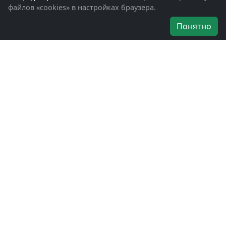
файлов «cookies» в настройках браузера.
Об организации
Понятно
Руководители
Наши награды
Устав
Программа
Вступить
Свяжитесь с нами
Богородское окружное отделение
ВООВ «БОЕВОЕ БРАТСТВО»
г. Ногинск, ул. Рабочая, д. 57
+7-(496)-511-46-43
+7-(977)-691-43-48
+7-(496)-511-35-94
bbnoginsk@mail.ru
Политика конфиденциальности
Войти в систему
БОО ВООВ «БОЕВОЕ БРАТСТВО» © 2019 - 2026