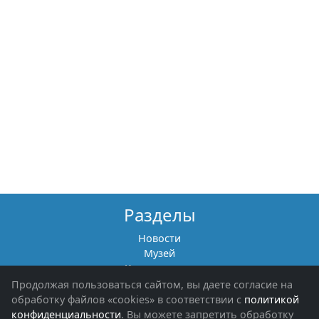
Разделы
Новости
Музей
Книги памяти
Фотоальбомы
Продолжая пользоваться сайтом, вы даете согласие на
Обращения граждан
обработку файлов «cookies» в соответствии с
политикой
Помощь участникам СВО и их семьям
конфиденциальности
. Вы можете запретить обработку