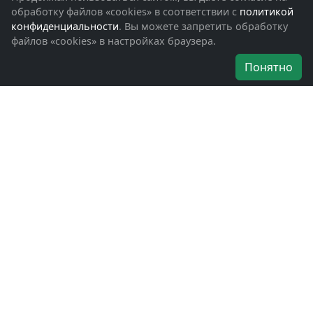
Обращения граждан
обработку файлов «cookies» в соответствии с
политикой
Помощь участникам СВО и их семьям
конфиденциальности
. Вы можете запретить обработку
файлов «cookies» в настройках браузера.
Об организации
Понятно
Руководители
Наши награды
Устав
Программа
Вступить
Свяжитесь с нами
Богородское окружное отделение
ВООВ «БОЕВОЕ БРАТСТВО»
г. Ногинск, ул. Рабочая, д. 57
+7-(496)-511-46-43
+7-(977)-691-43-48
+7-(496)-511-35-94
bbnoginsk@mail.ru