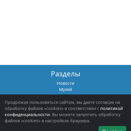
Разделы
Новости
Музей
Книги памяти
Фотоальбомы
Продолжая пользоваться сайтом, вы даете согласие на
Обращения граждан
обработку файлов «cookies» в соответствии с
политикой
Помощь участникам СВО и их семьям
конфиденциальности
. Вы можете запретить обработку
файлов «cookies» в настройках браузера.
Об организации