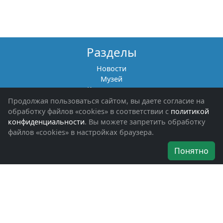
Разделы
Новости
Музей
Книги памяти
Фотоальбомы
Продолжая пользоваться сайтом, вы даете согласие на
Обращения граждан
обработку файлов «cookies» в соответствии с
политикой
Помощь участникам СВО и их семьям
конфиденциальности
. Вы можете запретить обработку
файлов «cookies» в настройках браузера.
Об организации
Понятно
Руководители
Наши награды
Устав
Программа
Вступить
Свяжитесь с нами