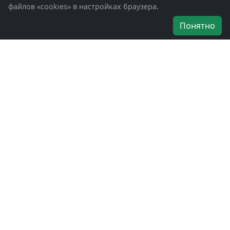
файлов «cookies» в настройках браузера.
Об организации
Понятно
Руководители
Наши награды
Устав
Программа
Вступить
Свяжитесь с нами
Богородское окружное отделение
ВООВ «БОЕВОЕ БРАТСТВО»
г. Ногинск, ул. Рабочая, д. 57
+7-(496)-511-46-43
+7-(977)-691-43-48
+7-(496)-511-35-94
bbnoginsk@mail.ru
Политика конфиденциальности
Войти в систему
БОО ВООВ «БОЕВОЕ БРАТСТВО» © 2019 - 2026