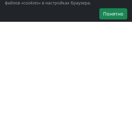
файлов «cookies» в настройках браузера.
Об организации
Понятно
Руководители
Наши награды
Устав
Программа
Вступить
Свяжитесь с нами
Богородское окружное отделение
ВООВ «БОЕВОЕ БРАТСТВО»
г. Ногинск, ул. Рабочая, д. 57
+7-(496)-511-46-43
+7-(977)-691-43-48
+7-(496)-511-35-94
bbnoginsk@mail.ru
Политика конфиденциальности
Войти в систему
БОО ВООВ «БОЕВОЕ БРАТСТВО» © 2019 - 2026