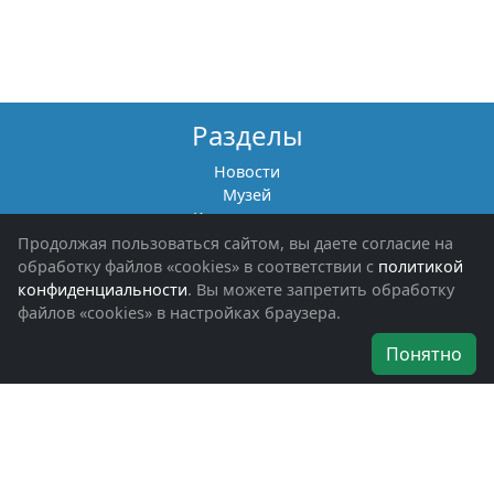
Разделы
Новости
Музей
Книги памяти
Фотоальбомы
Продолжая пользоваться сайтом, вы даете согласие на
Обращения граждан
обработку файлов «cookies» в соответствии с
политикой
Помощь участникам СВО и их семьям
конфиденциальности
. Вы можете запретить обработку
файлов «cookies» в настройках браузера.
Об организации
Понятно
Руководители
Наши награды
Устав
Программа
Вступить
Свяжитесь с нами