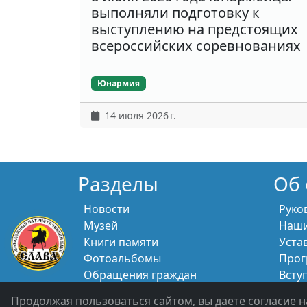
выполняли подготовку к
выступлению на предстоящих
всероссийских соревнованиях
Юнармия
14 июля 2026 г.
Разделы
Об 
Новости
Руко
Музей
Наши
Книги памяти
Уста
Фотоальбомы
Прог
Обращения граждан
Всту
Помощь участникам СВО и их
Свяж
Продолжая пользоваться сайтом, вы даете согласие н