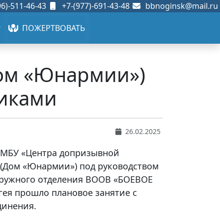
6)-511-46-43
+7-(977)-691-43-48
bbnoginsk@mail.ru
ПОЖЕРТВОВАТЬ
Дом «Юнармии»)
никами
26.02.2025
в МБУ «Центра допризывной
(Дом «Юнармии») под руководством
кружного отделения ВООВ «БОЕВОЕ
гея прошло плановое занятие с
динения.