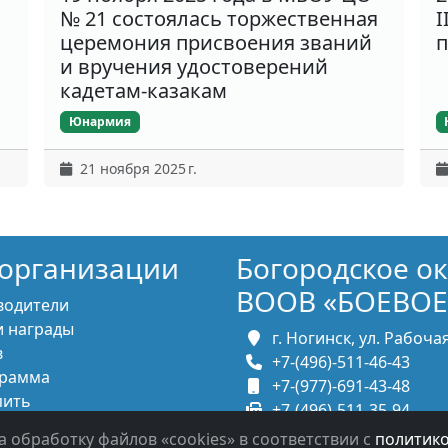
№ 21 состоялась торжественная
I
церемония присвоения званий
п
и вручения удостоверений
кадетам-казакам
Юнармия
21 ноября 2025 г.
организации
Богородское о
ВООВ «БОЕВОЕ
водители
 награды
г. Ногинск, ул. Рабочая,
в
+7-(496)-511-46-43
рамма
+7-(977)-691-43-48
пить
+7-(496)-511-35-94
итесь с нами
bbnoginsk@mail.ru
а обработку файлов «cookies» в соответствии с
политик