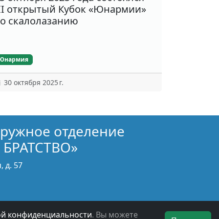
II открытый Кубок «Юнармии»
о скалолазанию
Юнармия
30 октября 2025 г.
кружное отделение
 БРАТСТВО»
 д. 57
ой конфиденциальности
. Вы можете