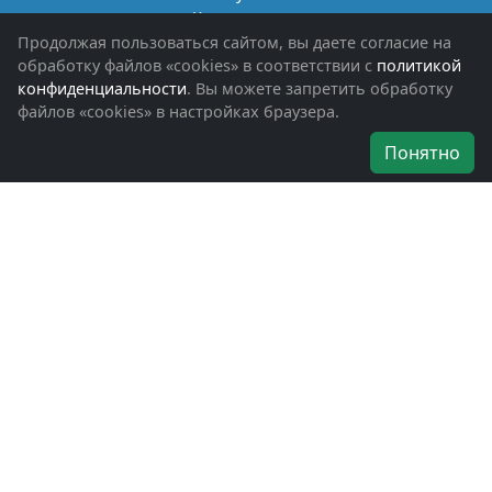
Книги памяти
Фотоальбомы
Продолжая пользоваться сайтом, вы даете согласие на
Обращения граждан
обработку файлов «cookies» в соответствии с
политикой
Помощь участникам СВО и их семьям
конфиденциальности
. Вы можете запретить обработку
файлов «cookies» в настройках браузера.
Об организации
Понятно
Руководители
Наши награды
Устав
Программа
Вступить
Свяжитесь с нами
Богородское окружное отделение
ВООВ «БОЕВОЕ БРАТСТВО»
г. Ногинск, ул. Рабочая, д. 57
+7-(496)-511-46-43
+7-(977)-691-43-48
+7-(496)-511-35-94
bbnoginsk@mail.ru